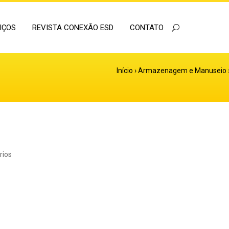
IÇOS
REVISTA CONEXÃO ESD
CONTATO
Início
›
Armazenagem e Manuseio
rios