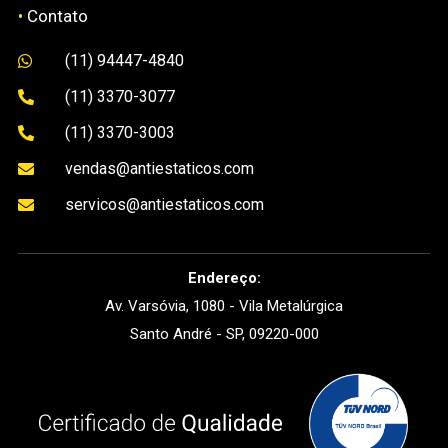
•
Contato
(11) 94447-4840

(11) 3370-3077

(11) 3370-3003

vendas@antiestaticos.com

servicos@antiestaticos.com

Endereço:
Av. Varsóvia, 1080 - Vila Metalúrgica
Santo André - SP, 09220-000