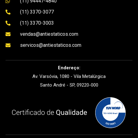
(11) 94447-4840

(11) 3370-3077

(11) 3370-3003

vendas@antiestaticos.com

servicos@antiestaticos.com

Endereço:
Av. Varsóvia, 1080 - Vila Metalúrgica
Santo André - SP, 09220-000