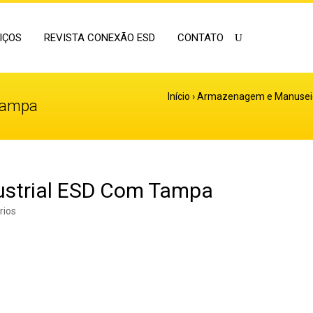
IÇOS
REVISTA CONEXÃO ESD
CONTATO
Início
›
Armazenagem e Manusei
 Tampa
dustrial ESD Com Tampa
rios