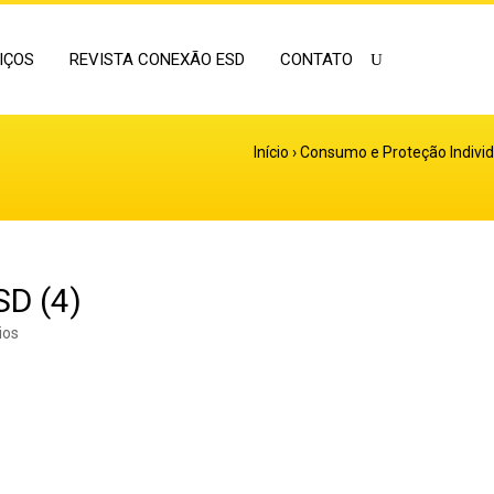
IÇOS
REVISTA CONEXÃO ESD
CONTATO
Início
›
Consumo e Proteção Individ
SD (4)
ios