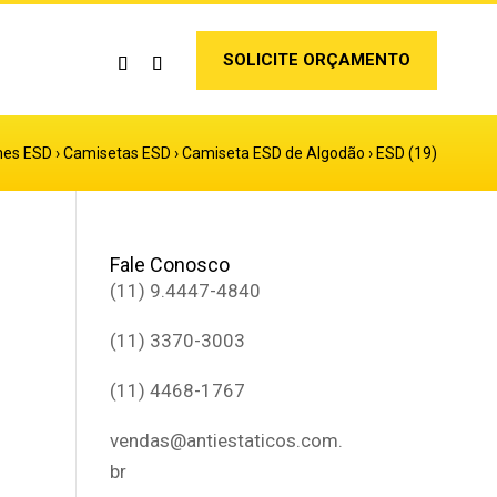
SOLICITE ORÇAMENTO
mes ESD
›
Camisetas ESD
›
Camiseta ESD de Algodão
›
ESD (19)
Fale Conosco
(11) 9.4447-4840
(11) 3370-3003
(11) 4468-1767
vendas@antiestaticos.com.
br