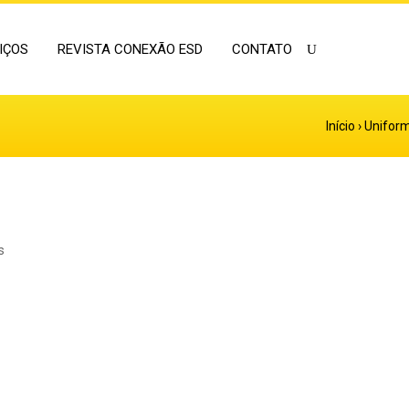
IÇOS
REVISTA CONEXÃO ESD
CONTATO
Início
›
Unifor
s