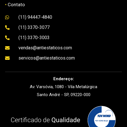
•
Contato
(11) 94447-4840

(11) 3370-3077

(11) 3370-3003

vendas@antiestaticos.com

servicos@antiestaticos.com

Endereço:
Av. Varsóvia, 1080 - Vila Metalúrgica
Santo André - SP, 09220-000