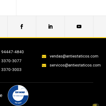
) 94447-4840
vendas@antiestaticos.com

) 3370-3077
servicos@antiestaticos.com

) 3370-3003