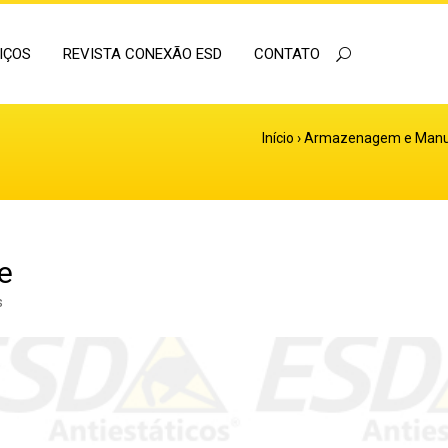
IÇOS
REVISTA CONEXÃO ESD
CONTATO
Início
›
Armazenagem e Manu
e
s