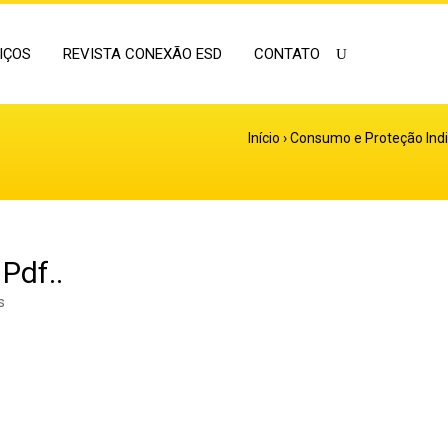
IÇOS
REVISTA CONEXÃO ESD
CONTATO
Início
›
Consumo e Proteção Indiv
Pdf..
s