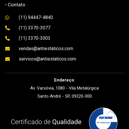
•
Contato
(11) 94447-4840

(11) 3370-3077

(11) 3370-3003

vendas@antiestaticos.com

servicos@antiestaticos.com

Endereço:
Av. Varsóvia, 1080 - Vila Metalúrgica
Santo André - SP, 09220-000