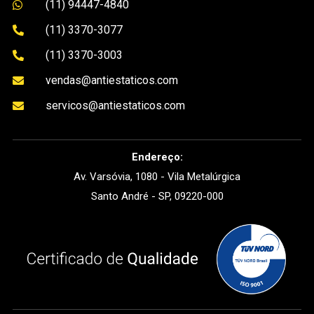
(11) 94447-4840

(11) 3370-3077

(11) 3370-3003

vendas@antiestaticos.com

servicos@antiestaticos.com

Endereço:
Av. Varsóvia, 1080 - Vila Metalúrgica
Santo André - SP, 09220-000