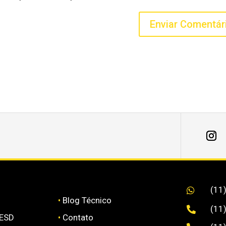
(11

•
Blog Técnico
(11

 ESD
•
Contato