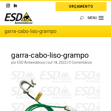
ORÇAMENTO
garra-cabo-liso-grampo
garra-cabo-liso-grampo
por
ESD Antiestáticos
|
out 18, 2022
|
0 Comentários