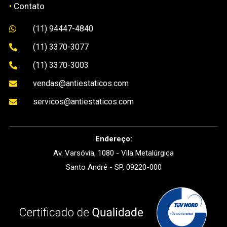
•
Contato
(11) 94447-4840

(11) 3370-3077

(11) 3370-3003

vendas@antiestaticos.com

servicos@antiestaticos.com

Endereço:
Av. Varsóvia, 1080 - Vila Metalúrgica
Santo André - SP, 09220-000