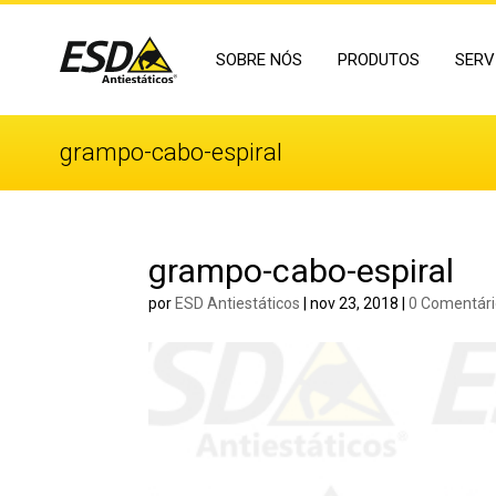
SOBRE NÓS
PRODUTOS
SERV
grampo-cabo-espiral
grampo-cabo-espiral
por
ESD Antiestáticos
|
nov 23, 2018
|
0 Comentár