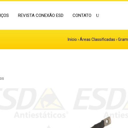
IÇOS
REVISTA CONEXÃO ESD
CONTATO
Início
›
Áreas Classificadas
›
Gramp
ios