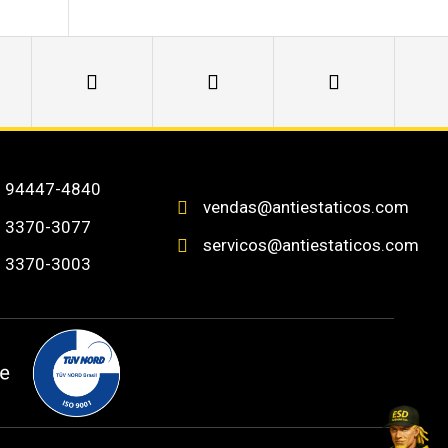
) 94447-4840
vendas@antiestaticos.com

) 3370-3077
servicos@antiestaticos.com

) 3370-3003