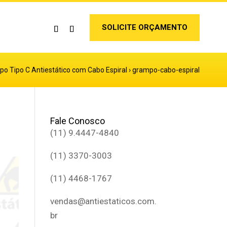
SOLICITE ORÇAMENTO
o Tipo C Antiestático com Cabo Espiral
›
grampo-cabo-espiral
Fale Conosco
(11) 9.4447-4840
(11) 3370-3003
(11) 4468-1767
vendas@antiestaticos.com.
br