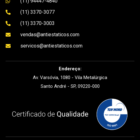
(11) 94447-4840

(11) 3370-3077

(11) 3370-3003

vendas@antiestaticos.com

servicos@antiestaticos.com

Endereço:
Av. Varsóvia, 1080 - Vila Metalúrgica
Santo André - SP, 09220-000