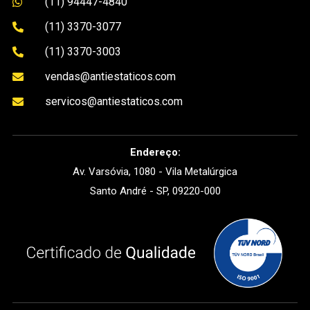
(11) 94447-4840

(11) 3370-3077

(11) 3370-3003

vendas@antiestaticos.com

servicos@antiestaticos.com

Endereço:
Av. Varsóvia, 1080 - Vila Metalúrgica
Santo André - SP, 09220-000