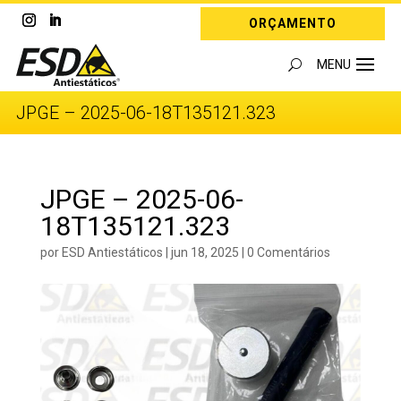
ORÇAMENTO
JPGE – 2025-06-18T135121.323
JPGE – 2025-06-
18T135121.323
por
ESD Antiestáticos
|
jun 18, 2025
|
0 Comentários