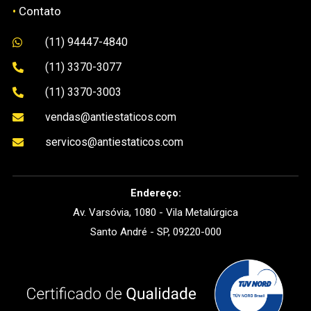
•
Contato
(11) 94447-4840

(11) 3370-3077

(11) 3370-3003

vendas@antiestaticos.com

servicos@antiestaticos.com

Endereço:
Av. Varsóvia, 1080 - Vila Metalúrgica
Santo André - SP, 09220-000