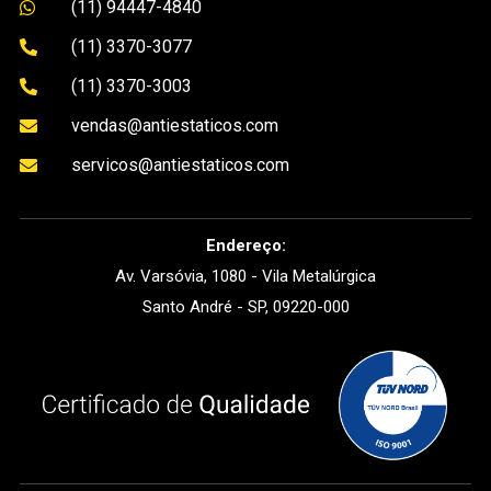
(11) 94447-4840

(11) 3370-3077

(11) 3370-3003

vendas@antiestaticos.com

servicos@antiestaticos.com

Endereço:
Av. Varsóvia, 1080 - Vila Metalúrgica
Santo André - SP, 09220-000