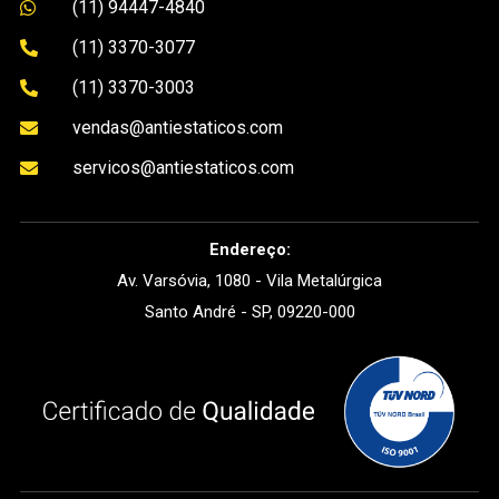
(11) 94447-4840

(11) 3370-3077

(11) 3370-3003

vendas@antiestaticos.com

servicos@antiestaticos.com

Endereço:
Av. Varsóvia, 1080 - Vila Metalúrgica
Santo André - SP, 09220-000