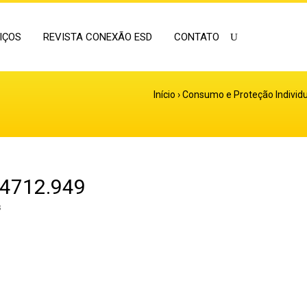
IÇOS
REVISTA CONEXÃO ESD
CONTATO
Início
›
Consumo e Proteção Individu
4712.949
s