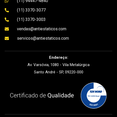
(11) 94447-4840

(11) 3370-3077

(11) 3370-3003

vendas@antiestaticos.com

servicos@antiestaticos.com

Endereço:
Av. Varsóvia, 1080 - Vila Metalúrgica
Santo André - SP, 09220-000