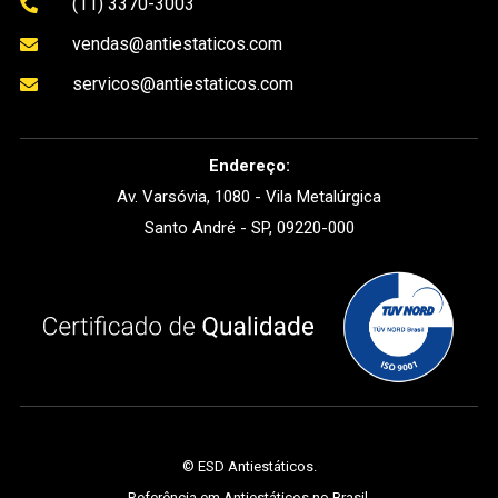
(11) 3370-3003

vendas@antiestaticos.com

servicos@antiestaticos.com

Endereço:
Av. Varsóvia, 1080 - Vila Metalúrgica
Santo André - SP, 09220-000
©
ESD Antiestáticos
.
Referência em Antiestáticos no Brasil.