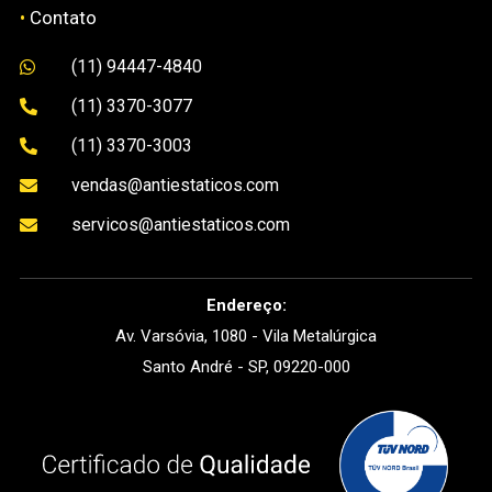
•
Contato
(11) 94447-4840

(11) 3370-3077

(11) 3370-3003

vendas@antiestaticos.com

servicos@antiestaticos.com

Endereço:
Av. Varsóvia, 1080 - Vila Metalúrgica
Santo André - SP, 09220-000