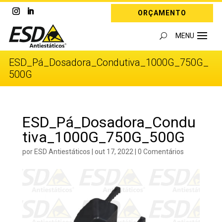
ORÇAMENTO
ESD_Pá_Dosadora_Condutiva_1000G_750G_
500G
ESD_Pá_Dosadora_Condu
tiva_1000G_750G_500G
por
ESD Antiestáticos
|
out 17, 2022
|
0 Comentários