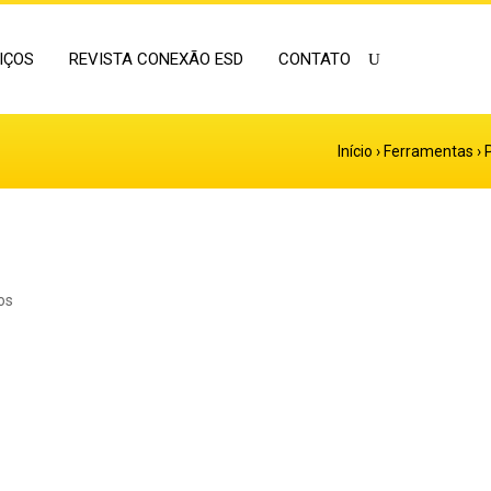
IÇOS
REVISTA CONEXÃO ESD
CONTATO
Início
›
Ferramentas
›
os