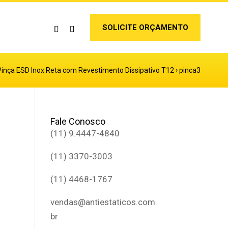
SOLICITE ORÇAMENTO
Pinça ESD Inox Reta com Revestimento Dissipativo T12
›
pinca3
Fale Conosco
(11) 9.4447-4840
(11) 3370-3003
(11) 4468-1767
vendas@antiestaticos.com.
br