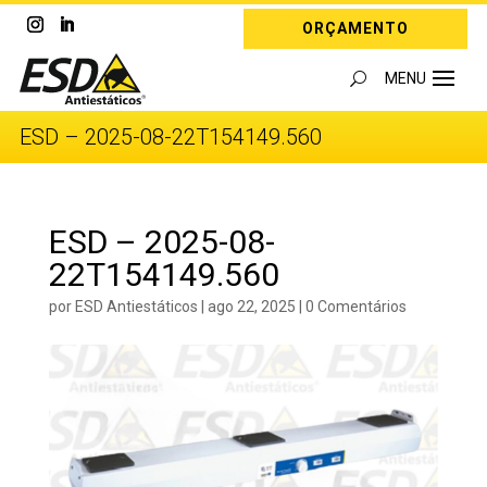
ORÇAMENTO
ESD – 2025-08-22T154149.560
ESD – 2025-08-
22T154149.560
por
ESD Antiestáticos
|
ago 22, 2025
|
0 Comentários