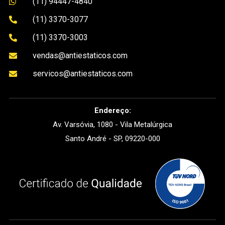
(11) 94447-4840

(11) 3370-3077

(11) 3370-3003

vendas@antiestaticos.com

servicos@antiestaticos.com

Endereço:
Av. Varsóvia, 1080 - Vila Metalúrgica
Santo André - SP, 09220-000