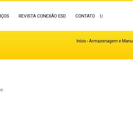
IÇOS
REVISTA CONEXÃO ESD
CONTATO
Início
›
Armazenagem e Manu
os