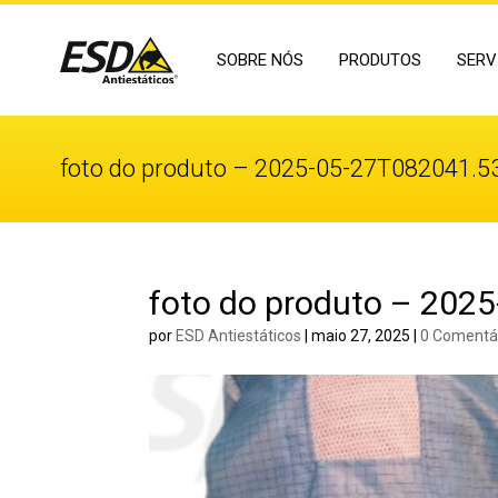
SOBRE NÓS
PRODUTOS
SERV
foto do produto – 2025-05-27T082041.5
foto do produto – 202
por
ESD Antiestáticos
|
maio 27, 2025
|
0 Comentá