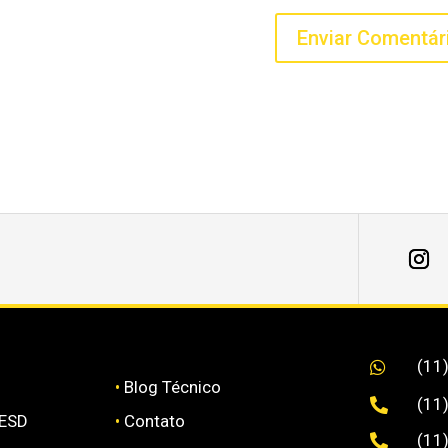
(11

•
Blog Técnico
(11

 ESD
•
Contato
(11
