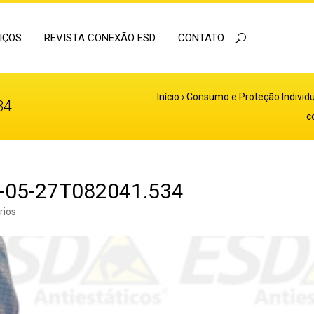
IÇOS
REVISTA CONEXÃO ESD
CONTATO
Início
›
Consumo e Proteção Individu
34
c
5-05-27T082041.534
rios