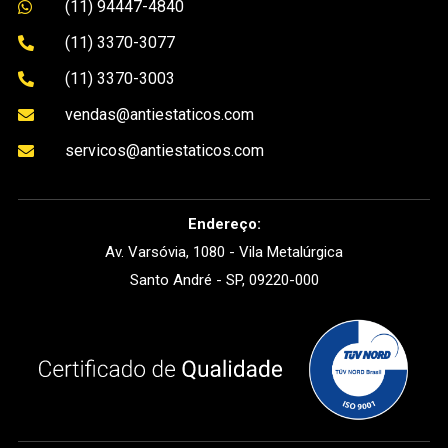
(11) 94447-4840

(11) 3370-3077

(11) 3370-3003

vendas@antiestaticos.com

servicos@antiestaticos.com

Endereço:
Av. Varsóvia, 1080 - Vila Metalúrgica
Santo André - SP, 09220-000