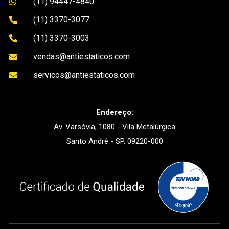
(11) 94447-4840

(11) 3370-3077

(11) 3370-3003

vendas@antiestaticos.com

servicos@antiestaticos.com

Endereço:
Av. Varsóvia, 1080 - Vila Metalúrgica
Santo André - SP, 09220-000